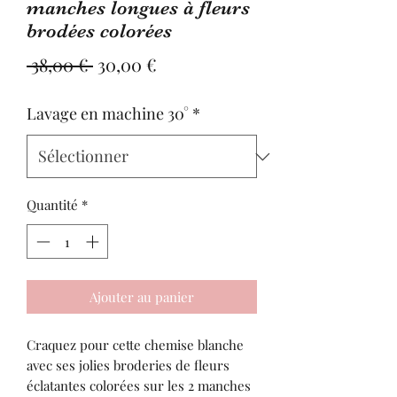
manches longues à fleurs
brodées colorées
Prix
Prix
 38,00 € 
30,00 €
original
promotionnel
Lavage en machine 30°
*
Quantité
*
Ajouter au panier
Craquez pour cette chemise blanche
avec ses jolies broderies de fleurs
éclatantes colorées sur les 2 manches