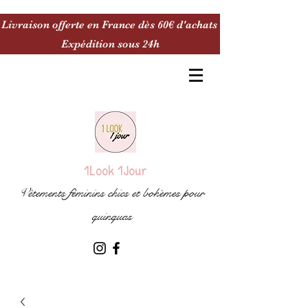
Livraison offerte en France dès 60€ d'achats
Expédition sous 24h
1Look 1Jour
Vêtements féminins chics et bohèmes pour
quinquas