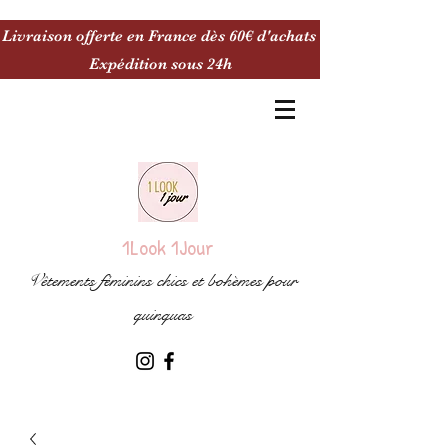
Livraison offerte en France dès 60€ d'achats
Expédition sous 24h
1Look 1Jour
Vêtements féminins chics et bohèmes pour
quinquas