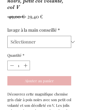
noirs, petit col volanté,
col V
Prix
Prix
 49,00 € 
29,40 €
original
promotionnel
lavage à la main conseillé
*
Quantité
*
Ajouter au panier
Découvrez cette magnifique chemise
gris clair à pois noirs avec son petit col
volanté et son décolleté en V. Les jolis