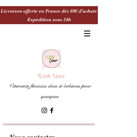
Livraison offerte en France dès 60€ d'achats
Expédition sous 24h
1Look 1Jour
Vêtements féminins chics et bohèmes pour
quinquas
Nous contacter