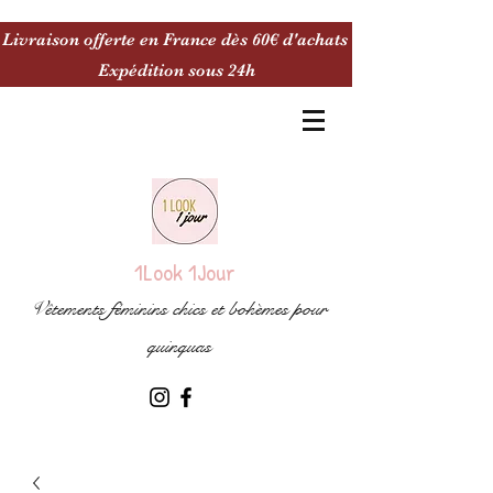
Livraison offerte en France dès 60€ d'achats
Expédition sous 24h
1Look 1Jour
Vêtements féminins chics et bohèmes pour
quinquas